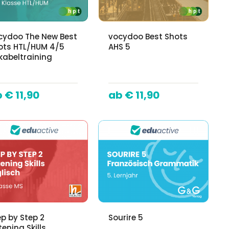
cydoo The New Best
vocydoo Best Shots
ots HTL/HUM 4/5
AHS 5
kabeltraining
€ 11,90
€ 11,90
ep by Step 2
Sourire 5
tening Skills