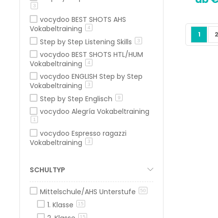
3
vocydoo BEST SHOTS AHS
Vokabeltraining
4
Seite
Sie le
S
1
Step by Step Listening Skills
3
vocydoo BEST SHOTS HTL/HUM
Vokabeltraining
4
vocydoo ENGLISH Step by Step
Vokabeltraining
3
Step by Step Englisch
9
vocydoo Alegría Vokabeltraining
1
vocydoo Espresso ragazzi
Vokabeltraining
3
SCHULTYP
Mittelschule/AHS Unterstufe
50
1. Klasse
15
2. Klasse
15