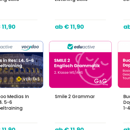
 11,90
€ 11,90
oo Medias In
Smile 2 Grammar
Bu
4. 5-6
Do
eltraining
1-
 11,90
€ 11,90