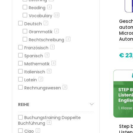
Reading
4
Vocabulary
19
Gesch
Deutsch
7
autom
Grammatik
4
Micro
Autom
Rechtschreibung
3
Französisch
5
€ 23
Spanisch
5
Mathematik
8
Italienisch
5
Latein
2
Rechnungswesen
9
REIHE
Buchungstraining Doppelte
Buchführung
9
Step b
Ciao
2
Listen