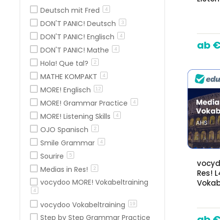
Deutsch mit Fred
4
DON'T PANIC! Deutsch
3
DON'T PANIC! Englisch
4
€
DON'T PANIC! Mathe
4
Hola! Que tal?
2
MATHE KOMPAKT
4
MORE! Englisch
12
MORE! Grammar Practice
4
MORE! Listening Skills
4
OJO Spanisch
2
Smile Grammar
4
Sourire
5
vocyd
Medias in Res!
2
Res! L
vocydoo MORE! Vokabeltraining
Vokab
4
vocydoo Vokabeltraining
19
Step by Step Grammar Practice
€