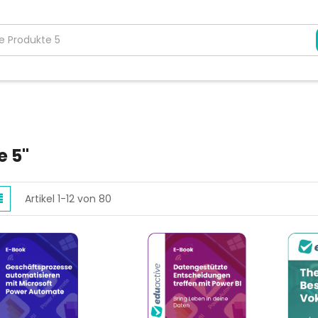
e 5"
zeigen
e
Liste
Artikel
1
-
12
von
80
s