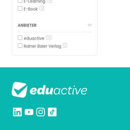
E-Learning
78
E-Book
2
ANBIETER
eduactive
78
Rainer Baier Verlag
2