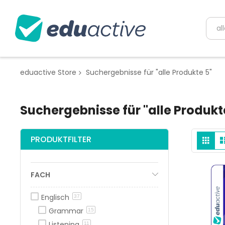
eduactive Store
Suchergebnisse für "alle Produkte 5"
Suchergebnisse für "alle Produkt
An
List
PRODUKTFILTER
al
FACH
Englisch
37
Grammar
15
Listening
11