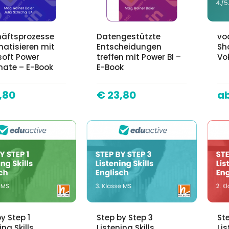
äftsprozesse
Datengestützte
vo
atisieren mit
Entscheidungen
Sh
soft Power
treffen mit Power BI –
Vo
ate – E-Book
E-Book
,80
€ 23,80
y Step 1
Step by Step 3
St
ing Skills
Listening Skills
Lis