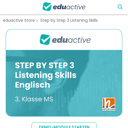
eduactive Store
Step by Step 3 Listening Skills
Zum
Ende
der
Bildgalerie
springen
Zum
Anfang
DEMO-MODULE STARTEN