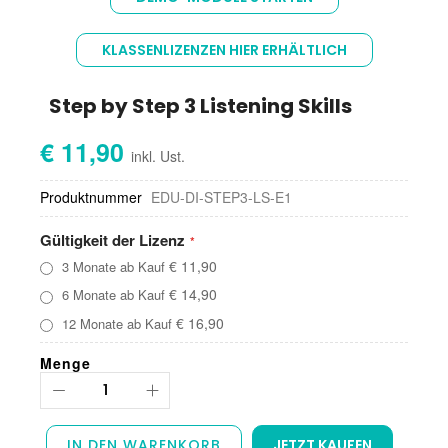
der
Bildgalerie
springen
KLASSENLIZENZEN HIER ERHÄLTLICH
Step by Step 3 Listening Skills
€ 11,90
Produktnummer
EDU-DI-STEP3-LS-E1
Gültigkeit der Lizenz
€ 11,90
3 Monate ab Kauf
€ 14,90
6 Monate ab Kauf
€ 16,90
12 Monate ab Kauf
Menge
IN DEN WARENKORB
JETZT KAUFEN