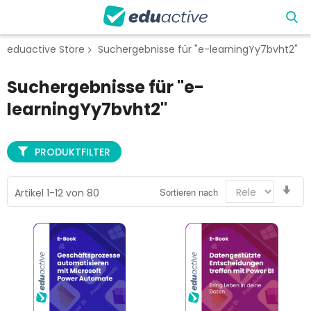
eduactive Store
Suchergebnisse für "e-learningYy7bvht2"
Suchergebnisse für "e-
learningYy7bvht2"
PRODUKTFILTER
Auf
Sortieren nach
Artikel
1
-
12
von
80
sor