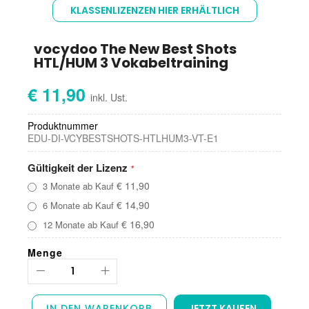
Anfang
KLASSENLIZENZEN HIER ERHÄLTLICH
der
Bildgalerie
springen
vocydoo The New Best Shots
HTL/HUM 3 Vokabeltraining
€ 11,90
Produktnummer
EDU-DI-VCYBESTSHOTS-HTLHUM3-VT-E1
Gültigkeit der Lizenz
€ 11,90
3 Monate ab Kauf
€ 14,90
6 Monate ab Kauf
€ 16,90
12 Monate ab Kauf
Menge
IN DEN WARENKORB
JETZT KAUFEN