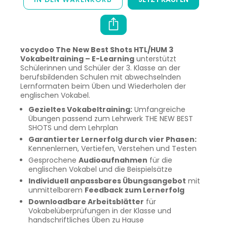
vocydoo The New Best Shots HTL/HUM 3
Vokabeltraining – E-Learning
unterstützt
Schülerinnen und Schüler der 3. Klasse an der
berufsbildenden Schulen mit abwechselnden
Lernformaten beim Üben und Wiederholen der
englischen Vokabel.
Gezieltes Vokabeltraining:
Umfangreiche
Übungen passend zum Lehrwerk THE NEW BEST
SHOTS und dem Lehrplan
Garantierter Lernerfolg durch vier Phasen:
Kennenlernen, Vertiefen, Verstehen und Testen
Gesprochene
Audioaufnahmen
für die
englischen Vokabel und die Beispielsätze
Individuell anpassbares Übungsangebot
mit
unmittelbarem
Feedback zum Lernerfolg
Downloadbare Arbeitsblätter
für
Vokabelüberprüfungen in der Klasse und
handschriftliches Üben zu Hause