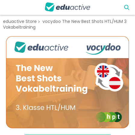
eduactive Store
vocydoo The New Best Shots HTL/HUM 3
Vokabeltraining
Zum
Ende
der
Bildgalerie
springen
Zum