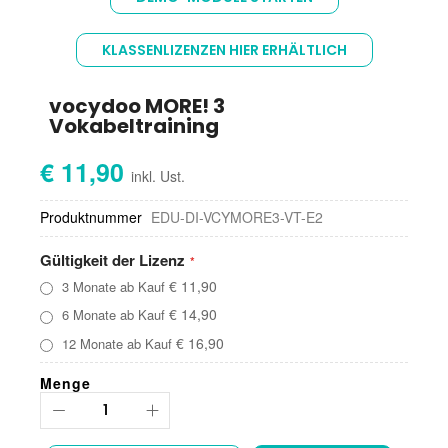
der
Bildgalerie
springen
KLASSENLIZENZEN HIER ERHÄLTLICH
vocydoo MORE! 3
Vokabeltraining
€ 11,90
Produktnummer
EDU-DI-VCYMORE3-VT-E2
Gültigkeit der Lizenz
€ 11,90
3 Monate ab Kauf
€ 14,90
6 Monate ab Kauf
€ 16,90
12 Monate ab Kauf
Menge