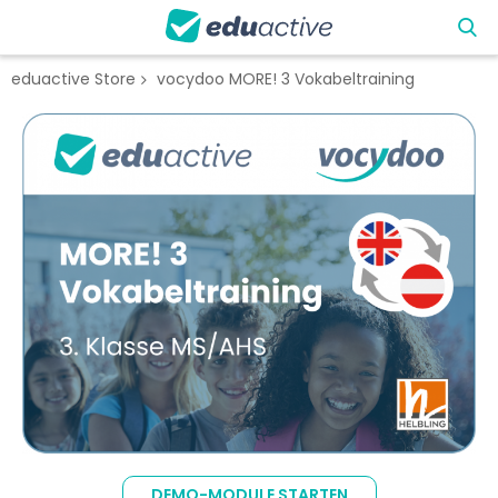
eduactive Store
vocydoo MORE! 3 Vokabeltraining
Zum
Ende
der
Bildgalerie
springen
Zum
Anfang
DEMO-MODULE STARTEN