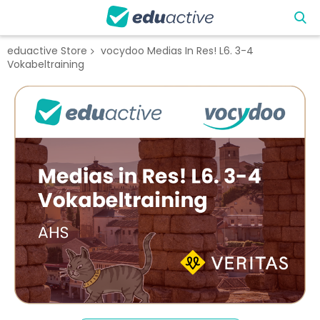
eduactive Store
vocydoo Medias In Res! L6. 3-4
Vokabeltraining
Zum
Ende
der
Bildgalerie
springen
Zum