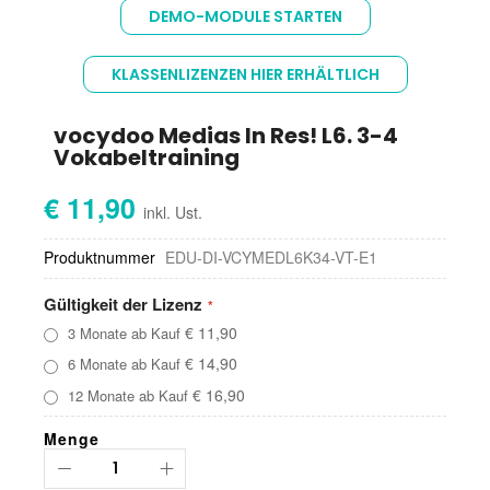
Anfang
DEMO-MODULE STARTEN
der
Bildgalerie
springen
KLASSENLIZENZEN HIER ERHÄLTLICH
vocydoo Medias In Res! L6. 3-4
Vokabeltraining
€ 11,90
Produktnummer
EDU-DI-VCYMEDL6K34-VT-E1
Gültigkeit der Lizenz
€ 11,90
3 Monate ab Kauf
€ 14,90
6 Monate ab Kauf
€ 16,90
12 Monate ab Kauf
Menge