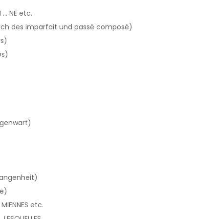
 ... NE etc.
auch des imparfait und passé composé)
vs)
bs)
egenwart)
gangenheit)
ze)
S MIENNES etc.
, LESQUELLES