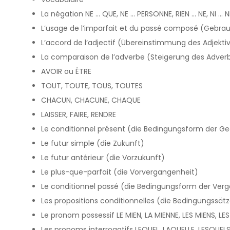
La négation NE ... QUE, NE ... PERSONNE, RIEN ... NE, NI ... NI
L’usage de l’imparfait et du passé composé (Gebr
L’accord de l’adjectif (Übereinstimmung des Adjekti
La comparaison de l’adverbe (Steigerung des Adver
AVOIR ou ÊTRE
TOUT, TOUTE, TOUS, TOUTES
CHACUN, CHACUNE, CHAQUE
LAISSER, FAIRE, RENDRE
Le conditionnel présent (die Bedingungsform der G
Le futur simple (die Zukunft)
Le futur antérieur (die Vorzukunft)
Le plus-que-parfait (die Vorvergangenheit)
Le conditionnel passé (die Bedingungsform der Ver
Les propositions conditionnelles (die Bedingungssät
Le pronom possessif LE MIEN, LA MIENNE, LES MIENS, LE
Les pronoms interrogatifs LEQUEL, LAQUELLE, LESQUELS