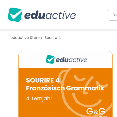
eduactive Store
Sourire 4
Zum
Ende
der
Bildgalerie
springen