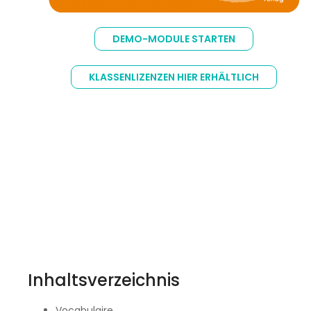
Zum
Anfang
DEMO-MODULE STARTEN
der
Bildgalerie
springen
KLASSENLIZENZEN HIER ERHÄLTLICH
Inhaltsverzeichnis
Vocabulaire