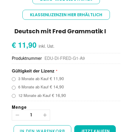
der
Bildgalerie
springen
KLASSENLIZENZEN HIER ERHÄLTLICH
Deutsch mit Fred Grammatik I
€ 11,90
Produktnummer
EDU-DI-FRED-G1-A9
Gültigkeit der Lizenz
€ 11,90
3 Monate ab Kauf
€ 14,90
6 Monate ab Kauf
€ 16,90
12 Monate ab Kauf
Menge
IN DEN WARENKORB
JETZT KAUFEN