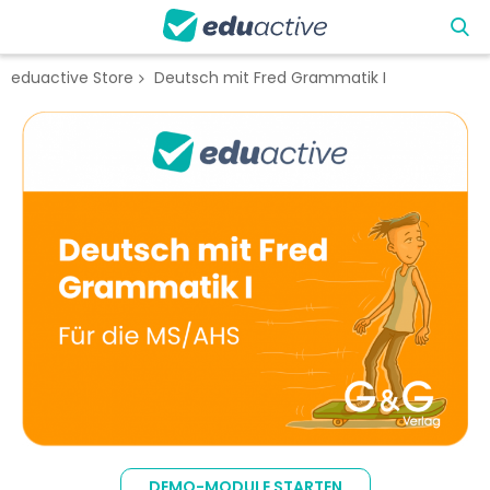
eduactive Store
Deutsch mit Fred Grammatik I
Zum
Ende
der
Bildgalerie
springen
Zum
Anfang
DEMO-MODULE STARTEN