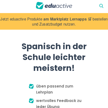
Jetzt eduactive Produkte
am Marktplatz Lernapps 🛒
bestellen
und Zusatzbudget nutzen.
Spanisch in der
Schule leichter
meistern!
üben passend zum
Lehrplan
wertvolles Feedback zu
jeder Übung