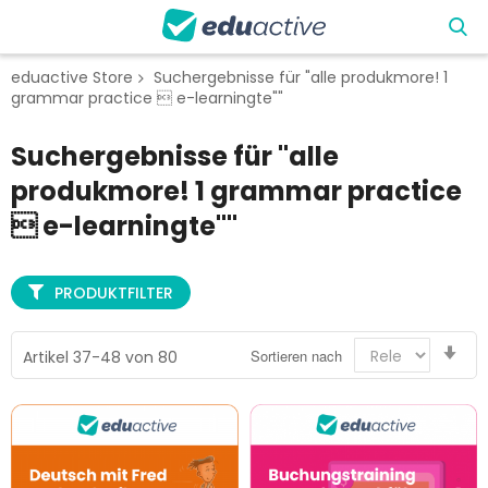
eduactive Store
Suchergebnisse für "alle produkmore! 1
grammar practice  e-learningte""
Suchergebnisse für "alle
produkmore! 1 grammar practice
 e-learningte""
PRODUKTFILTER
Auf
Sortieren nach
Artikel
37
-
48
von
80
sor