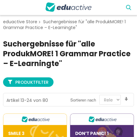
eduactive Store
Suchergebnisse für "alle ProdukMORE! 1
Grammar Practice – E-Learningte"
Suchergebnisse für "alle
ProdukMORE! 1 Grammar Practice
– E-Learningte"
PRODUKTFILTER
Auf
Sortieren nach
Artikel
13
-
24
von
80
sor